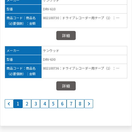
メーカー
ケンウッド
型番
DRV-610
商品コード：商品名
802100730：ドライブレコーダー用テープ（1）： ─
（必要個数）：金額
詳細
メーカー
ケンウッド
型番
DRV-630
商品コード：商品名
802100736：ドライブレコーダー用テープ（1）： ─
（必要個数）：金額
詳細
1
2
3
4
5
6
7
8