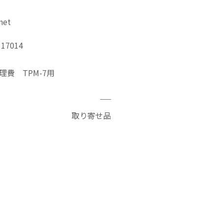
net
7014
費 TPM-7用
─
取り寄せ品