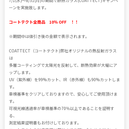
7/1(水)～8/31(月)の期間で断熱ガラス(COATTECT)キャンペ
ーンを実施致します。
コートテクト全商品 10％ OFF ！！
※期間中は値引き後の金額で表示されます。
COATTECT（コートテクト)弊社オリジナルの熱反射ガラス
は
多層コーティングで太陽光を反射して、断熱効果が大幅にア
ップします。
UV（紫外線）を99%カット、IR（赤外線）も90%カットしま
す。
車検基準をクリアしておりますので、安心してご使用頂けま
す。
可視光線透過率が車検基準の70％以上であることを証明す
る、
測定結果証明書もお付けしております。